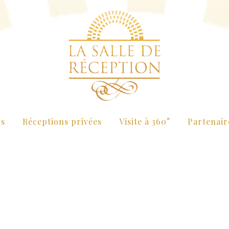
es
Réceptions privées
Visite à 360°
Partenair